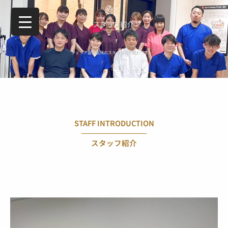
内
容
を
ス
キ
ッ
プ
STAFF INTRODUCTION
スタッフ紹介