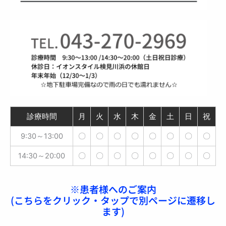
診療時間
月
火
水
木
金
土
日
祝
9:30～13:00
〇
〇
〇
〇
〇
〇
〇
〇
14:30～20:00
〇
〇
〇
〇
〇
〇
〇
〇
※患者様へのご案内
(こちらをクリック・タップで別ページに遷移し
ます)